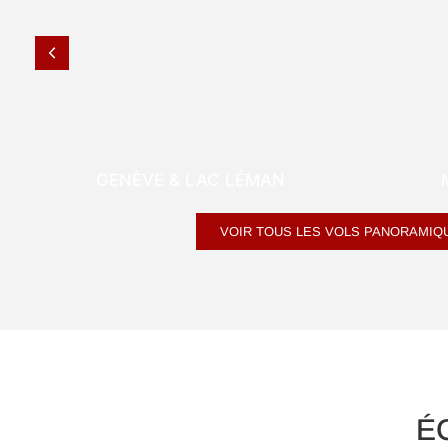
GENÈVE & LAC LÉMAN
CHÂTEAUVIEUX
VOIR TOUS LES VOLS PANORAMIQ
É