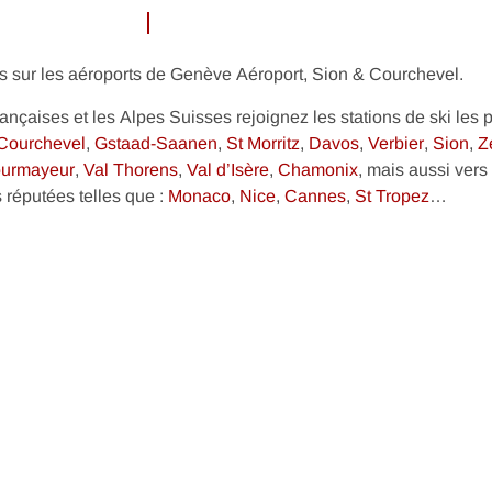
 sur les aéroports de Genève Aéroport, Sion & Courchevel.
nçaises et les Alpes Suisses rejoignez les stations de ski les 
Courchevel
,
Gstaad-Saanen
,
St Morritz
,
Davos
,
Verbier
,
Sion
,
Z
urmayeur
,
Val Thorens
,
Val d’Isère
,
Chamonix
, mais aussi vers
 réputées telles que :
Monaco
,
Nice
,
Cannes
,
St Tropez
…