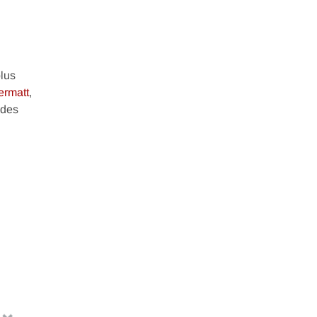
plus
ermatt
,
 des