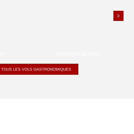
R DU
UX
TOUR DE GENÈVE
GEORGES BLANC
R TOUS LES VOLS GASTRONOMIQUES