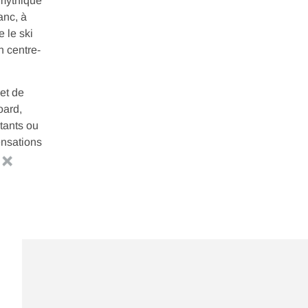
 mythique
anc, à
 le ski
n centre-
et de
oard,
tants ou
ensations