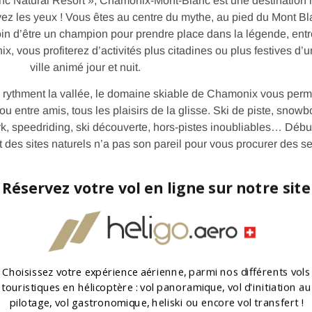
anc Natural Resort », Chamonix-Mont-Blanc est une destination
Levez les yeux ! Vous êtes au centre du mythe, au pied du Mont Bl
n d’être un champion pour prendre place dans la légende, entre
ix, vous profiterez d’activités plus citadines ou plus festives d’u
ville animé jour et nuit.
ui rythment la vallée, le domaine skiable de Chamonix vous perm
 ou entre amis, tous les plaisirs de la glisse. Ski de piste, snowb
ark, speedriding, ski découverte, hors-pistes inoubliables… Débu
t des sites naturels n’a pas son pareil pour vous procurer des s
plurielles face au mont Blanc.
Réservez votre vol en ligne sur notre site
Choisissez votre expérience aérienne, parmi nos différents vols
touristiques en hélicoptère : vol panoramique, vol d'initiation au
pilotage, vol gastronomique, heliski ou encore vol transfert !