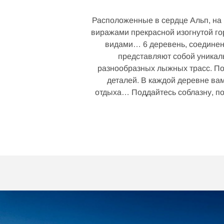
Расположенные в сердце Альп, на 
виражами прекрасной изогнутой г
видами… 6 деревень, соедине
представляют собой уникал
разнообразных лыжных трасс. Повсюду лейтмотивом звучат поиск совершенства и культура мелких
деталей. В каждой деревне в
отдыха… Поддайтесь соблазну, по
to