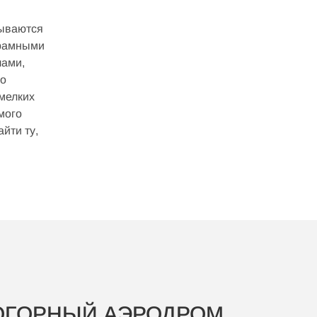
рываются
орамными
лами,
но
мого
йти ту,
ge,
ГОРНЫЙ АЭРОДРОМ