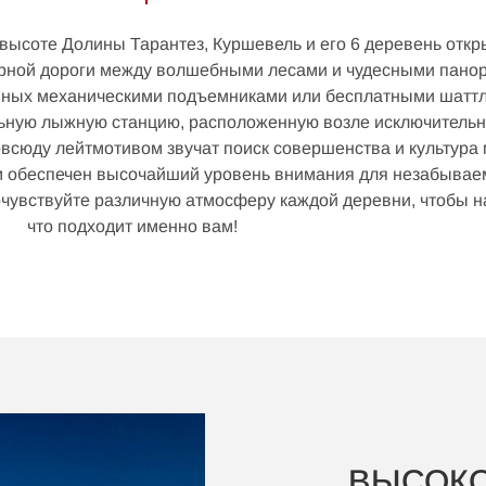
высоте Долины Тарантез, Куршевель и его 6 деревень отк
орной дороги между волшебными лесами и чудесными пан
нных механическими подъемниками или бесплатными шатт
ьную лыжную станцию, расположенную возле исключитель
ам обеспечен высочайший уровень внимания для незабывае
чувствуйте различную атмосферу каждой деревни, чтобы на
Réservez votre vol en ligne sur notre site
что подходит именно вам!
Choisissez votre expérience aérienne, parmi nos différents vols
uristiques en hélicoptère : vol panoramique, vol d'initiation au pilota
vol gastronomique, heliski ou encore vol transfert !
JE RESERVE MON VOL
ВЫСОКО