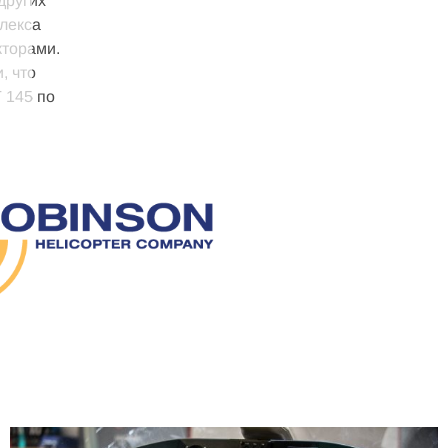
других
лекса
кторами.
, что