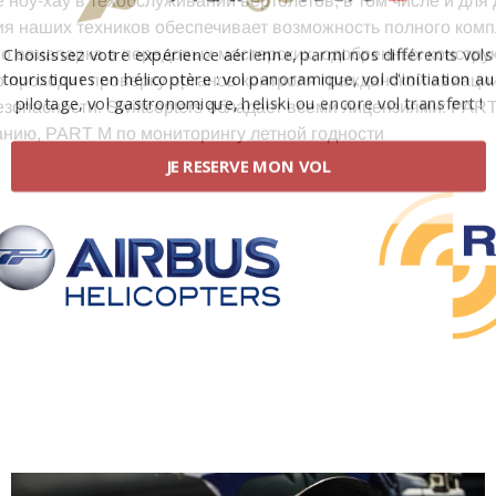
 ноу-хау в техобслуживании вертолетов, в том числе и для 
я наших техников обеспечивает возможность полного комп
Choisissez votre expérience aérienne, parmi nos différents vols
о авиапарка в передовых мастерских, одобренных констру
touristiques en hélicoptère : vol panoramique, vol d'initiation au
о проходит проверку органов контроля гражданской авиации
pilotage, vol gastronomique, heliski ou encore vol transfert !
ми лицензиями: PART 145 по
нию, PART M по мониторингу летной годности
JE RESERVE MON VOL