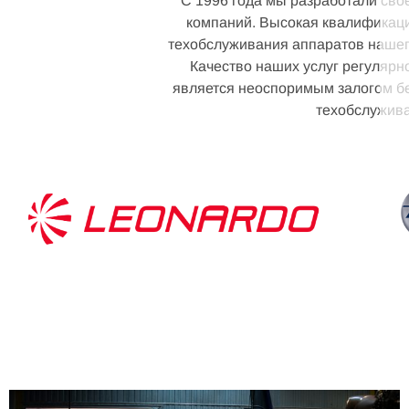
С 1996 года мы разработали свое
компаний. Высокая квалификаци
техобслуживания аппаратов нашег
Качество наших услуг регулярн
является неоспоримым залогом безопасности. Swiftcopters обладает все
техобслужива